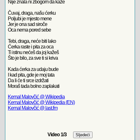
Nije znala ni zbogom da kaže
Čuvaj, draga, našu ćerku
Poljubi je mjesto mene
Jer je ona sad siroče
Oca nema pored sebe
Tebi, draga, neće biti lako
Ćerka raste i pita za oca
Ti istinu nećeš da joj kažeš
Što je bilo, za sve ti si kriva
Kada ćerka za udaju bude
I kad pita, gde je moj tata
Da li će ti srce izdržati
Moraš tada bolno zaplakati
Kemal Malovčić @ Wikipedia
Kemal Malovčić @ Wikipedia (EN)
Kemal Malovčić @ last.fm
Video
1
/3