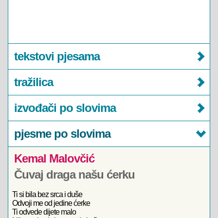
tekstovi pjesama
tražilica
izvođači po slovima
pjesme po slovima
Kemal Malovčić
Čuvaj draga našu ćerku
Ti si bila bez srca i duše
Odvoji me od jedine ćerke
Ti odvede dijete malo