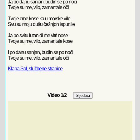
Ja po danu sanjan, budin se po noći
Tvoje su me, vilo, zamantale oči
Tvoje crne kose ka u morske vile
Svu su moju dušu čežnjon ispunile
Ja po svitu lutan di me vitri nose
Tvoje su me, vilo, zamantale kose
I po danu sanjan, budin se po noći
Tvoje su me, vilo, zamantale oči
Klapa Sol, službene stranice
Video
1
/2