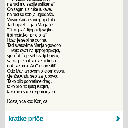
na ruci mu sablja uslikana."
On zagrni uz ruke rukave,
na ruci se sablja ugledaše.
Vrisnu Anđa kano guja ljuta.
Tad joj veli Ljiljan Marijane:
"Ti ne plači lijepa djevojko,
ti si moja ko i prije bila!"
I baci je sebi na dorina.
Tad svatovima Marijan govorio:
"Hvala svati na lijepoj djevojci,
vjenčat ću je sebi za ljubovcu,
vama priznat što ste potrošili,
dok ste moju Anđu isprosili!"
Ode Marijan svom bijelom dvoru,
vjenča Anđu sebi za ljubovcu.
Tako bilo pobratime dragi,
tako bilo na ljutoj Krajini,
tako bilo sad se spominjalo.
Kostajnica kod Konjica
kratke priče