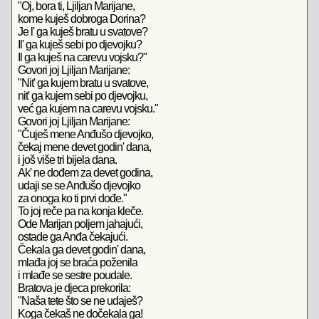
"Oj, bora ti, Ljiljan Marijane,
kome kuješ dobroga Dorina?
Je l' ga kuješ bratu u svatove?
Il' ga kuješ sebi po djevojku?
Il ga kuješ na carevu vojsku?"
Govori joj Ljiljan Marijane:
"Nit' ga kujem bratu u svatove,
nit' ga kujem sebi po djevojku,
već ga kujem na carevu vojsku."
Govori joj Ljiljan Marijane:
"Čuješ mene Anđušo djevojko,
čekaj mene devet godin' dana,
i još više tri bijela dana.
Ak' ne dođem za devet godina,
udaji se se Anđušo djevojko
za onoga ko ti prvi dođe."
To joj reče pa na konja kleče.
Ode Marijan poljem jahajući,
ostade ga Anđa čekajući.
Čekala ga devet godin' dana,
mlađa joj se braća poženila
i mlađe se sestre poudale.
Bratova je djeca prekorila:
"Naša tete što se ne udaješ?
Koga čekaš ne dočekala ga!