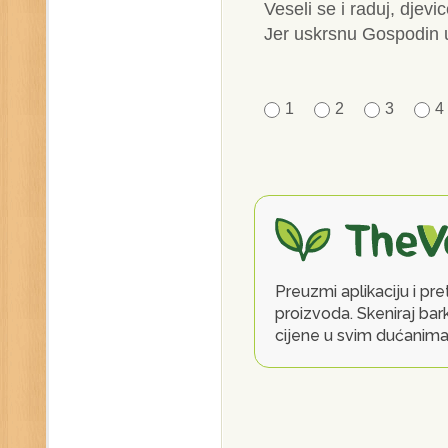
Veseli se i raduj, djevic
Jer uskrsnu Gospodin ui
1
2
3
4