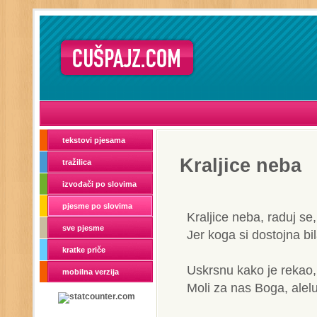
tekstovi pjesama
Kraljice neba
tražilica
izvođači po slovima
pjesme po slovima
Kraljice neba, raduj se,
sve pjesme
Jer koga si dostojna bila
kratke priče
Uskrsnu kako je rekao, 
mobilna verzija
Moli za nas Boga, alelu