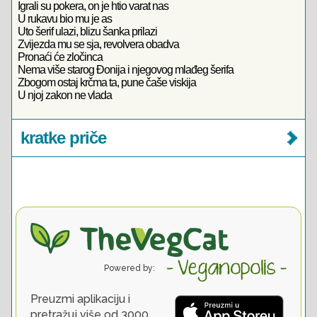
Igrali su pokera, on je htio varat nas
U rukavu bio mu je as
Uto šerif ulazi, blizu šanka prilazi
Zvijezda mu se sja, revolvera obadva
Pronaći će zločinca
Nema više starog Đonija i njegovog mlađeg šerifa
Zbogom ostaj krčma ta, pune čaše viskija
U njoj zakon ne vlada
kratke priče