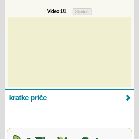
Video
1
/1
kratke priče