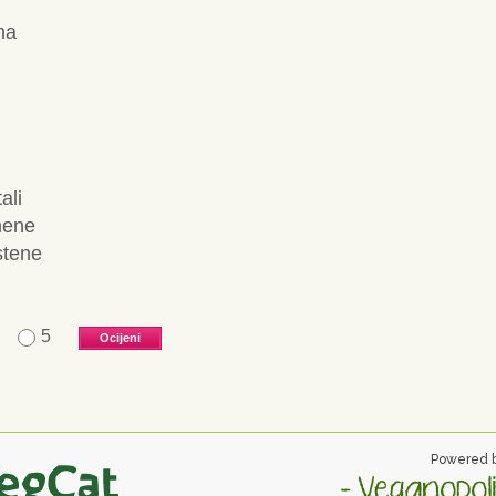
na
ali
mene
stene
5