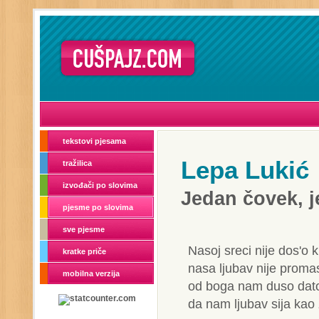
tekstovi pjesama
Lepa Lukić
tražilica
izvođači po slovima
Jedan čovek, 
pjesme po slovima
sve pjesme
Nasoj sreci nije dos'o k
kratke priče
nasa ljubav nije proma
mobilna verzija
od boga nam duso dat
da nam ljubav sija kao 