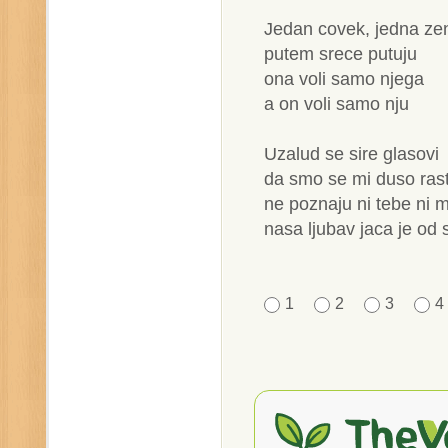
Jedan covek, jedna ze
putem srece putuju
ona voli samo njega
a on voli samo nju
Uzalud se sire glasovi
da smo se mi duso rast
ne poznaju ni tebe ni 
nasa ljubav jaca je od 
1
2
3
4