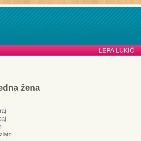
LEPA LUKIĆ 
jedna žena
raj
saj
o
zlato