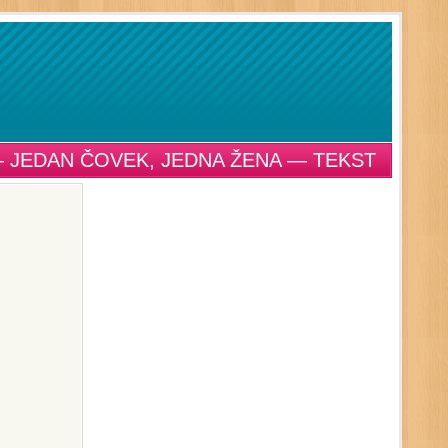
— JEDAN ČOVEK, JEDNA ŽENA — TEKST