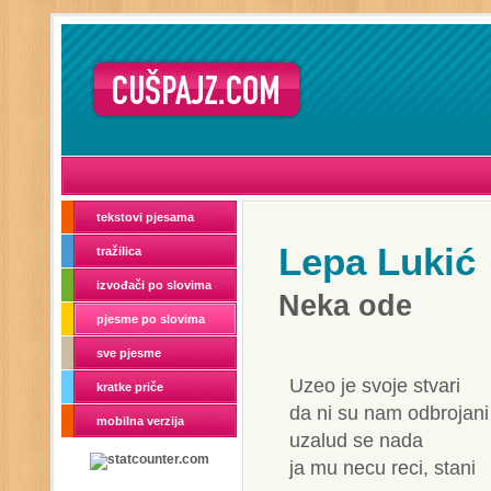
tekstovi pjesama
Lepa Lukić
tražilica
izvođači po slovima
Neka ode
pjesme po slovima
sve pjesme
Uzeo je svoje stvari
kratke priče
da ni su nam odbrojani
mobilna verzija
uzalud se nada
ja mu necu reci, stani