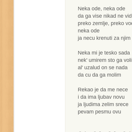
Neka ode, neka ode
da ga vise nikad ne vi
preko zemlje, preko v
neka ode
ja necu krenuti za njim
Neka mi je tesko sada
nek' umirem sto ga vol
al' uzalud on se nada
da cu da ga molim
Rekao je da me nece
i da ima ljubav novu
ja ljudima zelim srece
pevam pesmu ovu