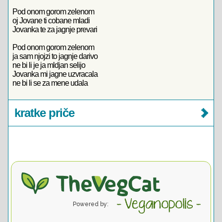
Pod onom gorom zelenom
oj Jovane ti cobane mladi
Jovanka te za jagnje prevari
Pod onom gorom zelenom
ja sam njojzi to jagnje darivo
ne bi li je ja mldjan selijo
Jovanka mi jagne uzvracala
ne bi li se za mene udala
kratke priče