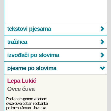
tekstovi pjesama
tražilica
izvođači po slovima
pjesme po slovima
Lepa Lukić
Ovce čuva
Pod onom gorom zelenom
ovce cuva coban i cobanka
po imenu Jovan i Jovanka