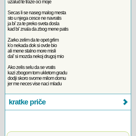
uzalud te traze oci moje
Secas li se naseg malog mesta
sto u njega cesce ne navratis
ja bi' za te preko sveta dosla
kad bi' znala da zbog mene patis
Zarko zelim da te opet grlim
k'o nekada dok si ovde bio
ali mene stalno more misli
dal' si mozda nekoj drugoj mio
Ako zelis selu da se vratis
kazi zbogom tom ukletom gradu
dodji skoro svome milom domu
jer me neces vise naci mladu
kratke priče