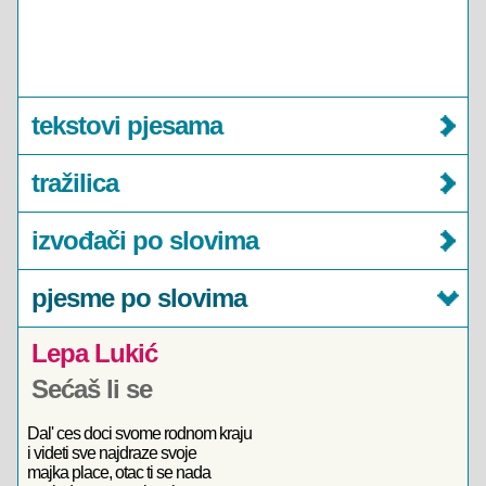
tekstovi pjesama
tražilica
izvođači po slovima
pjesme po slovima
Lepa Lukić
Sećaš li se
Dal' ces doci svome rodnom kraju
i videti sve najdraze svoje
majka place, otac ti se nada