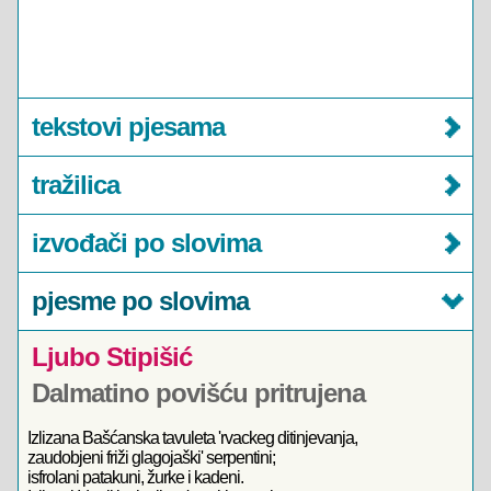
tekstovi pjesama
tražilica
izvođači po slovima
pjesme po slovima
Ljubo Stipišić
Dalmatino povišću pritrujena
Izlizana Bašćanska tavuleta 'rvackeg ditinjevanja,
zaudobjeni friži glagojaški' serpentini;
isfrolani patakuni, žurke i kadeni.