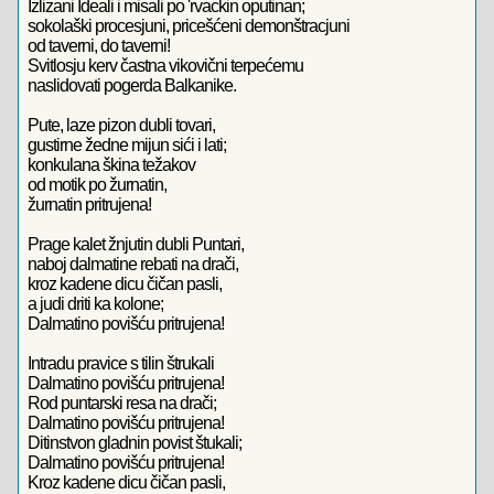
Izlizani Ideali i misali po 'rvackin oputinan;
sokolaški procesjuni, pricešćeni demonštracjuni
od taverni, do taverni!
Svitlosju kerv častna vikovični terpećemu
naslidovati pogerda Balkanike.
Pute, laze pizon dubli tovari,
gustirne žedne mijun sići i lati;
konkulana škina težakov
od motik po žurnatin,
žurnatin pritrujena!
Prage kalet žnjutin dubli Puntari,
naboj dalmatine rebati na drači,
kroz kadene dicu čičan pasli,
a judi driti ka kolone;
Dalmatino povišću pritrujena!
Intradu pravice s tilin štrukali
Dalmatino povišću pritrujena!
Rod puntarski resa na drači;
Dalmatino povišću pritrujena!
Ditinstvon gladnin povist štukali;
Dalmatino povišću pritrujena!
Kroz kadene dicu čičan pasli,