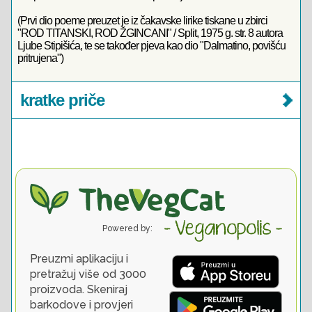
(Prvi dio poeme preuzet je iz čakavske lirike tiskane u zbirci
"ROD TITANSKI, ROD ŽGINCANI" / Split, 1975 g. str. 8 autora
Ljube Stipišića, te se također pjeva kao dio "Dalmatino, povišću
pritrujena")
kratke priče