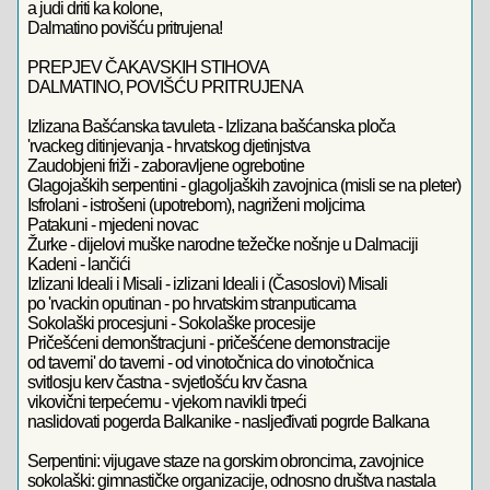
a judi driti ka kolone,
Dalmatino povišću pritrujena!
PREPJEV ČAKAVSKIH STIHOVA
DALMATINO, POVIŠĆU PRITRUJENA
Izlizana Bašćanska tavuleta - Izlizana bašćanska ploča
'rvackeg ditinjevanja - hrvatskog djetinjstva
Zaudobjeni friži - zaboravljene ogrebotine
Glagojaških serpentini - glagoljaških zavojnica (misli se na pleter)
Isfrolani - istrošeni (upotrebom), nagriženi moljcima
Patakuni - mjedeni novac
Žurke - dijelovi muške narodne težečke nošnje u Dalmaciji
Kadeni - lančići
Izlizani Ideali i Misali - izlizani Ideali i (Časoslovi) Misali
po 'rvackin oputinan - po hrvatskim stranputicama
Sokolaški procesjuni - Sokolaške procesije
Pričešćeni demonštracjuni - pričešćene demonstracije
od taverni' do taverni - od vinotočnica do vinotočnica
svitlosju kerv častna - svjetlošću krv časna
vikovični terpećemu - vjekom navikli trpeći
naslidovati pogerda Balkanike - nasljeđivati pogrde Balkana
Serpentini: vijugave staze na gorskim obroncima, zavojnice
sokolaški: gimnastičke organizacije, odnosno društva nastala