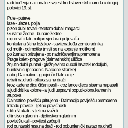
radi buđenja nacionalne svijesti kod slavenskih naroda u drugoj
polovici 19. st.
Pute - puteve
laze - ulaze u polja
pizon dubli tovari - teretom dubali magarci
Gustirne žedne - bunare žedne
mijun sići i lati - milijun vjedara i poljevača
konkulana škina težakov - savijena leđa zemljoradnika
od motik - od motika (misli se na kopanje motikom)
po žurnatin pritrujena - po nadničarenjima premorena
Prage kalet - pragove (dalmatinskih) uličica
žnjutin dubli puntari - gležnjevima dubali hrvatski rodoljubi,
buntovnici (pripadnici Narodne stranke)
naboj Dalmatine - gnojni čir Dalmacije
rebati na drači - otkucava na drači
kroz kadene dicu čičan pasli - kroz lance djecu sisama napasali
a judi driti ka kolone - a ljudi uspravni poput kolona kamenih
stupova
Dalmatino, povišću pritrujena - Dalmacijo poviješću premorena
Intradu pravice - ljetinu pravičnosti
s tilin štrukali - s tjelima izaželi
ditinstvon gladnin - djetinstvom gladnim
povist štukali - povijest začepili
rod puntarski resa na drači - rod pobunjenički rastao na drači