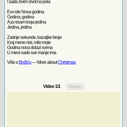
I sada zivim zivot na pola
Evo ide Nova godina
Godina, godina
A ja nisam tvoja jedina
Jedina, jedina
Zadnje sekunde, kazaljke broje
Kraj mene nisi, milo moje
Godina nova dolazi svima
U meni nade sve manje ima
Više o
Božiću
— More about
Christmas
Video
1
/1