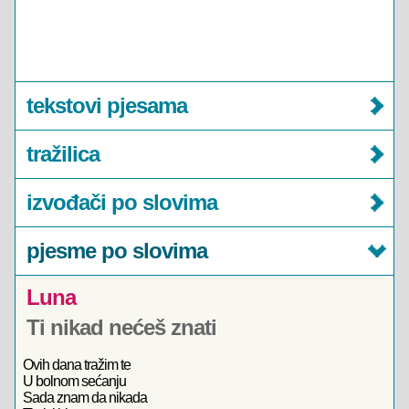
tekstovi pjesama
tražilica
izvođači po slovima
pjesme po slovima
Luna
Ti nikad nećeš znati
Ovih dana tražim te
U bolnom sećanju
Sada znam da nikada