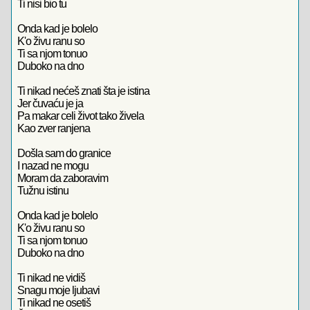
Ti nisi bio tu
Onda kad je bolelo
K'o živu ranu so
Ti sa njom tonuo
Duboko na dno
Ti nikad nećeš znati šta je istina
Jer čuvaću je ja
Pa makar celi život tako živela
Kao zver ranjena
Došla sam do granice
I nazad ne mogu
Moram da zaboravim
Tužnu istinu
Onda kad je bolelo
K'o živu ranu so
Ti sa njom tonuo
Duboko na dno
Ti nikad ne vidiš
Snagu moje ljubavi
Ti nikad ne osetiš