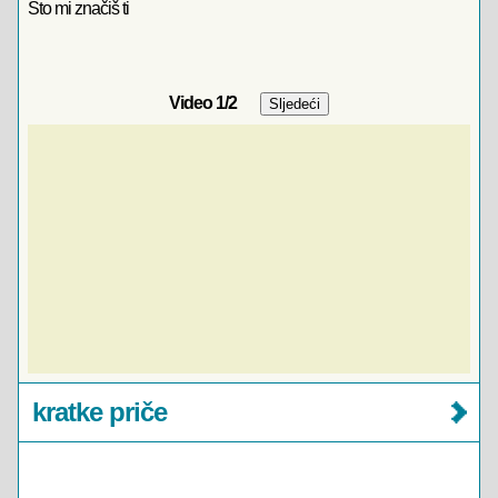
Što mi značiš ti
Video
1
/2
kratke priče