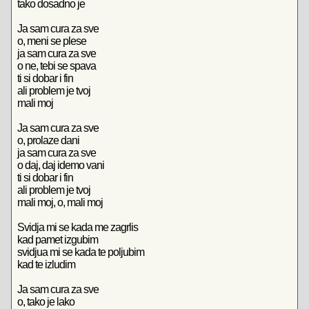
tako dosadno je
Ja sam cura za sve
o, meni se plese
ja sam cura za sve
o ne, tebi se spava
ti si dobar i fin
ali problem je tvoj
mali moj
Ja sam cura za sve
o, prolaze dani
ja sam cura za sve
o daj, daj idemo vani
ti si dobar i fin
ali problem je tvoj
mali moj, o, mali moj
Svidja mi se kada me zagrlis
kad pamet izgubim
svidjua mi se kada te poljubim
kad te izludim
Ja sam cura za sve
o, tako je lako