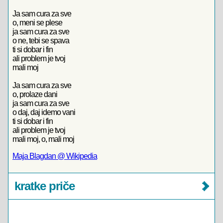
Ja sam cura za sve
o, meni se plese
ja sam cura za sve
o ne, tebi se spava
ti si dobar i fin
ali problem je tvoj
mali moj
Ja sam cura za sve
o, prolaze dani
ja sam cura za sve
o daj, daj idemo vani
ti si dobar i fin
ali problem je tvoj
mali moj, o, mali moj
Maja Blagdan @ Wikipedia
kratke priče