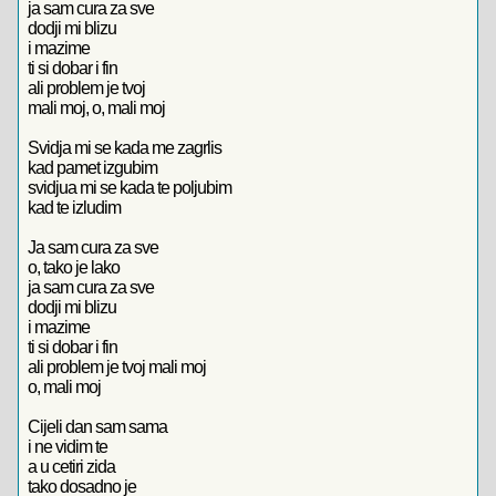
ja sam cura za sve
dodji mi blizu
i mazime
ti si dobar i fin
ali problem je tvoj
mali moj, o, mali moj
Svidja mi se kada me zagrlis
kad pamet izgubim
svidjua mi se kada te poljubim
kad te izludim
Ja sam cura za sve
o, tako je lako
ja sam cura za sve
dodji mi blizu
i mazime
ti si dobar i fin
ali problem je tvoj mali moj
o, mali moj
Cijeli dan sam sama
i ne vidim te
a u cetiri zida
tako dosadno je