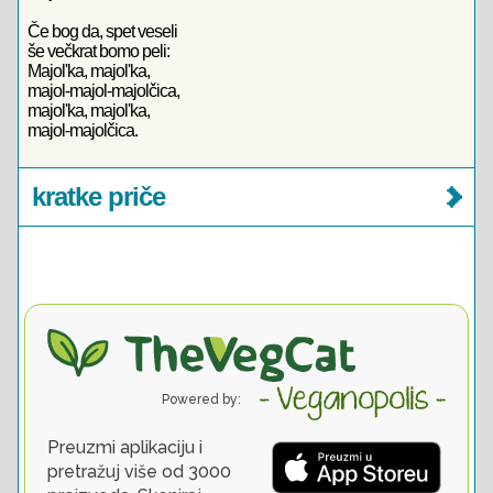
Če bog da, spet veseli
še večkrat bomo peli:
Majol'ka, majol'ka,
majol-majol-majolčica,
majol'ka, majol'ka,
majol-majolčica.
kratke priče