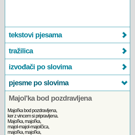
tekstovi pjesama
tražilica
izvođači po slovima
pjesme po slovima
Majol'ka bod pozdravljena
Majol'ka bod pozdravljena,
ker z vincem si pripravljena.
Majol'ka, majol'ka,
majol-majol-majolčica,
majol'ka, majol'ka,