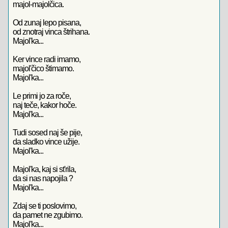
majol-majolčica.
Od zunaj lepo pisana,
od znotraj vinca štrihana.
Majol'ka...
Ker vince radi imamo,
majol'čico štimamo.
Majol'ka...
Le primi jo za roče,
naj teče, kakor hoče.
Majol'ka...
Tudi sosed naj še pije,
da sladko vince užije.
Majol'ka...
Majol'ka, kaj si st'rila,
da si nas napojila ?
Majol'ka...
Zdaj se ti poslovimo,
da pamet ne zgubimo.
Majol'ka...