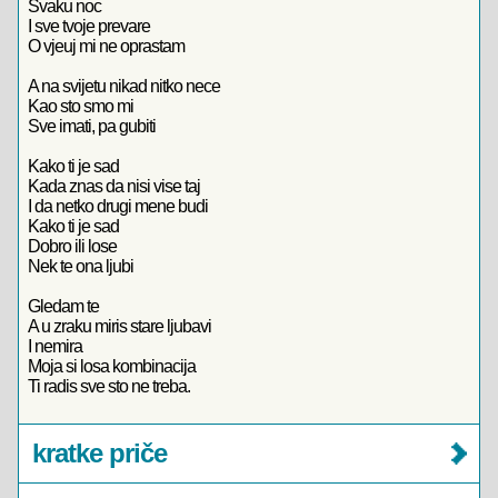
Svaku noc
I sve tvoje prevare
O vjeuj mi ne oprastam
A na svijetu nikad nitko nece
Kao sto smo mi
Sve imati, pa gubiti
Kako ti je sad
Kada znas da nisi vise taj
I da netko drugi mene budi
Kako ti je sad
Dobro ili lose
Nek te ona ljubi
Gledam te
A u zraku miris stare ljubavi
I nemira
Moja si losa kombinacija
Ti radis sve sto ne treba.
kratke priče