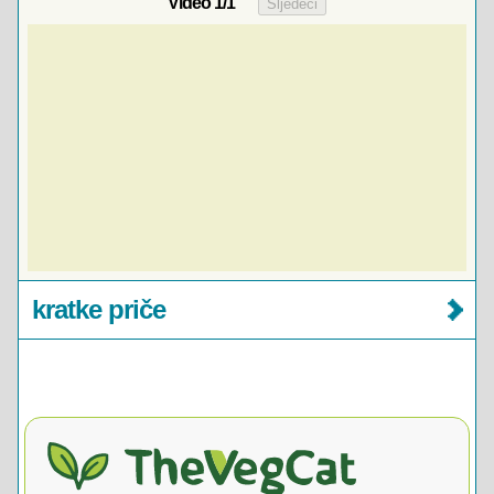
Video
1
/1
kratke priče