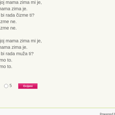
 joj mama zima mi je,
mama zima je.
' bi rada čizme ti?
izme ne.
izme ne.
 joj mama zima mi je,
mama zima je.
' bi rada muža ti?
mo to.
mo to.
5