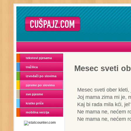
tekstovi pjesama
Mesec sveti obe
tražilica
izvođači po slovima
pjesme po slovima
Mesec sveti ober kleti,
sve pjesme
Joj mama zima mi je, 
Kaj bi rada mila kći, jel
kratke priče
Ne mama ne, nećem ro
mobilna verzija
Ne mama ne, nećem ro