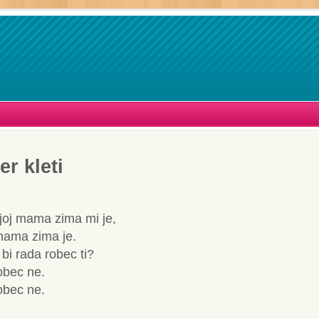
r kleti
 joj mama zima mi je,
mama zima je.
' bi rada robec ti?
bec ne.
bec ne.