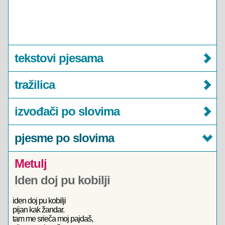
tekstovi pjesama
tražilica
izvođači po slovima
pjesme po slovima
Metulj
Iden doj pu kobilji
iden doj pu kobilji
pijan kak žandar.
tam me srieča moj pajdaš,