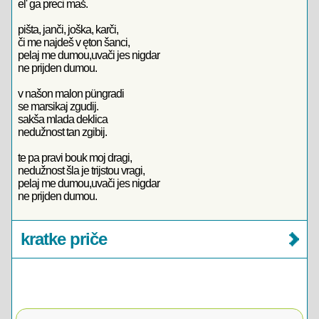
el' ga preci maš.
pišta, janči, joška, karči,
či me najdeš v ęton šanci,
pelaj me dumou,uvači jes nigdar
ne prijden dumou.
v našon malon püngradi
se marsikaj zgudij.
sakša mlada deklica
nedužnost tan zgibij.
te pa pravi bouk moj dragi,
nedužnost šla je trijstou vragi,
pelaj me dumou,uvači jes nigdar
ne prijden dumou.
kratke priče