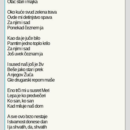
Otac stari i majka
Oko kuće svud zelena trava
Ovde mi detinjstvo spava
Za njim i sad
Ponekad čeznem ja
Kao da je juče bilo
Pamtim jedno toplo krilo
Za njim i sad
Još uvek čeznam ja
I sused naš još je živ
Beše jako star i prek
A njegov Žuća
Gle drugarski repom maše
Eno trči mi u susret Meri
Lepa je ko predvečeri
Ko san, ko san
Kad miluje naš dom
A sve ovo brzo nestaje
I stvarnost donese dan
I ja shvatih, da, shvatih