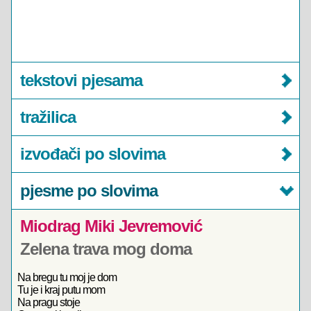
tekstovi pjesama
tražilica
izvođači po slovima
pjesme po slovima
Miodrag Miki Jevremović
Zelena trava mog doma
Na bregu tu moj je dom
Tu je i kraj putu mom
Na pragu stoje