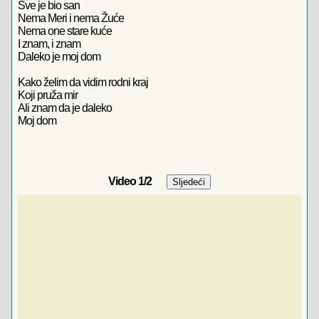
Sve je bio san
Nema Meri i nema Žuće
Nema one stare kuće
I znam, i znam
Daleko je moj dom
Kako želim da vidim rodni kraj
Koji pruža mir
Ali znam da je daleko
Moj dom
Video
1
/2