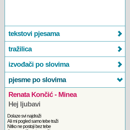
tekstovi pjesama
tražilica
izvođači po slovima
pjesme po slovima
Renata Končić - Minea
Hej ljubavi
Dolaze svi najdraži
Ali mi pogled samo tebe traži
Nitko ne postoji bez tebe