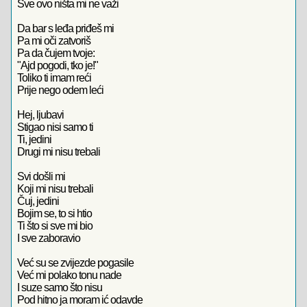
Sve ovo ništa mi ne važi
Da bar s leđa priđeš mi
Pa mi oči zatvoriš
Pa da čujem tvoje:
"Ajd pogodi, tko je!"
Toliko ti imam reći
Prije nego odem leći
Hej, ljubavi
Stigao nisi samo ti
Ti, jedini
Drugi mi nisu trebali
Svi došli mi
Koji mi nisu trebali
Čuj, jedini
Bojim se, to si htio
Ti što si sve mi bio
I sve zaboravio
Već su se zvijezde pogasile
Već mi polako tonu nade
I suze samo što nisu
Pod hitno ja moram ić odavde