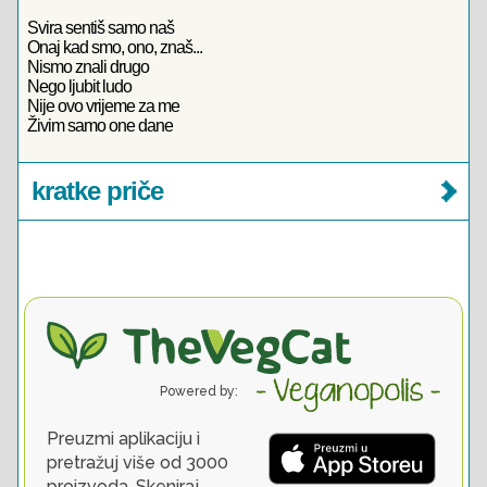
Svira sentiš samo naš
Onaj kad smo, ono, znaš...
Nismo znali drugo
Nego ljubit ludo
Nije ovo vrijeme za me
Živim samo one dane
kratke priče