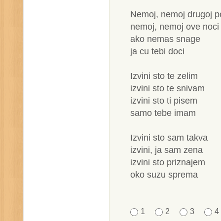
Nemoj, nemoj drugoj p
nemoj, nemoj ove noci
ako nemas snage
ja cu tebi doci
Izvini sto te zelim
izvini sto te snivam
izvini sto ti pisem
samo tebe imam
Izvini sto sam takva
izvini, ja sam zena
izvini sto priznajem
oko suzu sprema
1
2
3
4