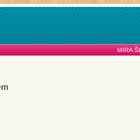
MIRA Š
čem