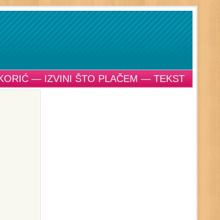
KORIĆ — IZVINI ŠTO PLAČEM — TEKST