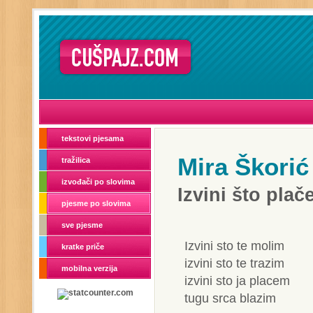
tekstovi pjesama
Mira Škorić
tražilica
izvođači po slovima
Izvini što pla
pjesme po slovima
sve pjesme
Izvini sto te molim
kratke priče
izvini sto te trazim
mobilna verzija
izvini sto ja placem
tugu srca blazim