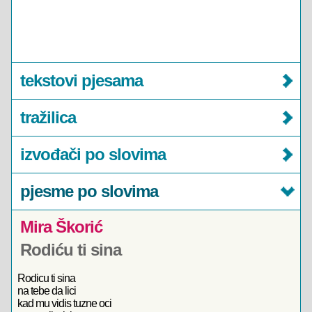
tekstovi pjesama
tražilica
izvođači po slovima
pjesme po slovima
Mira Škorić
Rodiću ti sina
Rodicu ti sina
na tebe da lici
kad mu vidis tuzne oci