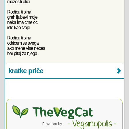
mozes li otici
Rodicu ti sina
greh ljubavi moje
neka ima crne oci
iste kao tvoje
Rodicu ti sina
odricem se svega
ako mene vise neces
bar pitaj za njega
kratke priče