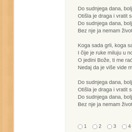
Do sudnjega dana, bolj
Otišla je draga i vratit
Do sudnjega dana, bolj
Bez nje ja nemam život
Koga sada grli, koga sa
I čije je ruke miluju u n
O jedini Bože, ti me rađ
Nedaj da je više vide m
Do sudnjega dana, bolj
Otišla je draga i vratit
Do sudnjega dana, bolj
Bez nje ja nemam život
1
2
3
4