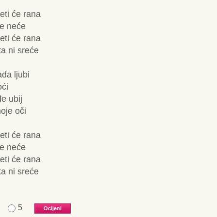
eti će rana
 se neće
eti će rana
a ni sreće
da ljubi
oći
e ubij
oje oči
eti će rana
 se neće
eti će rana
a ni sreće
5