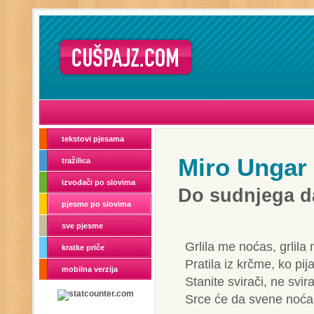
tekstovi pjesama
Miro Ungar
tražilica
izvođači po slovima
Do sudnjega d
pjesme po slovima
sve pjesme
Grlila me noćas, grlila
kratke priče
Pratila iz krčme, ko pi
mobilna verzija
Stanite svirači, ne svira
Srce će da svene noća