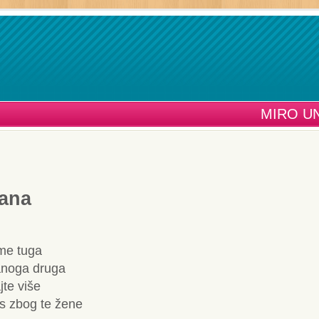
MIRO U
ana
 me tuga
janoga druga
jte više
s zbog te žene