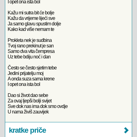
I opet ona ista bol
Kažu mi sutra bit će bolje
Kažu da vrijeme lijeći sve
Ja samo glavu spustim dolje
Kako kad više nemam te
Prokleta nek je sudbina
Tvoj rano prekinut je san
Samo dva vita čempresa
Uz tebe bdiju noć i dan
Često se često sjetim tebe
Jedini prijatelju moj
A onda suza sama krene
I opet ona ista bol
Dao si život dao sebe
Za ovaj ljepši bolji svijet
Sve dok nas ima dok smo ovdje
U nama živiš zauvijek
kratke priče