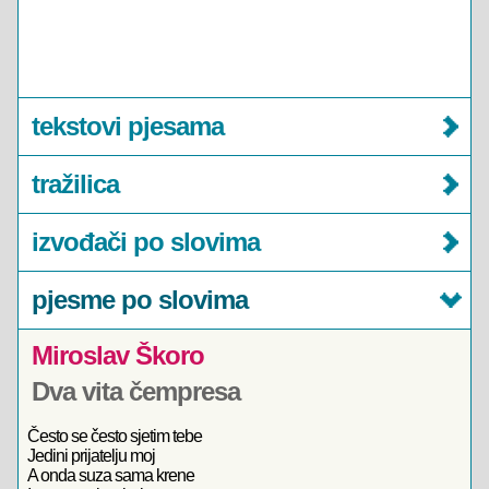
tekstovi pjesama
tražilica
izvođači po slovima
pjesme po slovima
Miroslav Škoro
Dva vita čempresa
Često se često sjetim tebe
Jedini prijatelju moj
A onda suza sama krene