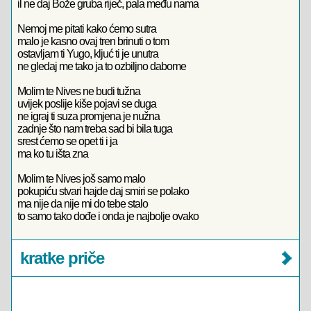
il ne daj Bože gruba riječ, pala među nama
Nemoj me pitati kako ćemo sutra
malo je kasno ovaj tren brinuti o tom
ostavljam ti Yugo, kljuć ti je unutra
ne gledaj me tako ja to ozbiljno dabome
Molim te Nives ne budi tužna
uvijek poslije kiše pojavi se duga
ne igraj ti suza promjena je nužna
zadnje što nam treba sad bi bila tuga
srest ćemo se opet ti i ja
ma ko tu išta zna
Molim te Nives još samo malo
pokupiću stvari hajde daj smiri se polako
ma nije da nije mi do tebe stalo
to samo tako dođe i onda je najbolje ovako
kratke priče