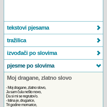
tekstovi pjesama
tražilica
izvođači po slovima
pjesme po slovima
Moj dragane, zlatno slovo
- Moj dragane, zlatno slovo,
Ja sam čula nešto novo,
Da si mi se regrutov'o.
- Istina je, drugarice,
Tri godine mornarice,