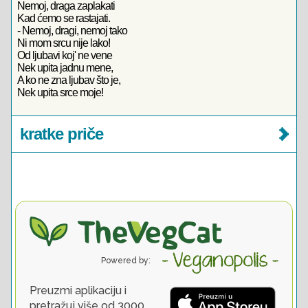
Nemoj, draga zaplakati
Kad ćemo se rastajati.
- Nemoj, dragi, nemoj tako
Ni mom srcu nije lako!
Od ljubavi koj' ne vene
Nek upita jadnu mene,
A ko ne zna ljubav što je,
Nek upita srce moje!
kratke priče