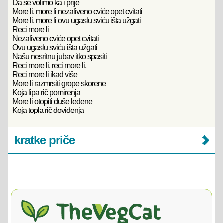
Da se volimo ka i prije
More li, more li nezaliveno cviće opet cvitati
More li, more li ovu ugaslu sviću išta užgati
Reci more li
Nezaliveno cviće opet cvitati
Ovu ugaslu sviću išta užgati
Našu nesritnu jubav itko spasiti
Reci more li, reci more li,
Reci more li ikad više
More li razmrsiti grope skorene
Koja lipa rič pomirenja
More li otopiti duše ledene
Koja topla rič doviđenja
kratke priče