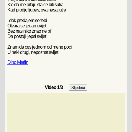
K'o da me pitaju sta ce biti sutra
Kad prodje ljubav, ova nasa jutra
I dok predajem se tebi
Otvara se jedan cvijet
Bez nas niko znao ne bi'
Da postoji ljepsi svijet
Znam da ces jednom od mene poci
U neki drugi, nepoznat svijet
Dino Merlin
Video
1
/3