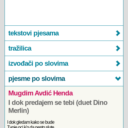
tekstovi pjesama
tražilica
izvođači po slovima
pjesme po slovima
Mugdim Avdić Henda
I dok predajem se tebi (duet Dino
Merlin)
I dok gledam kako se bude
Tvoje oci k'o da nesto slute