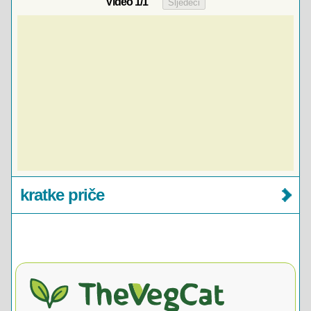
Video
1
/1
kratke priče