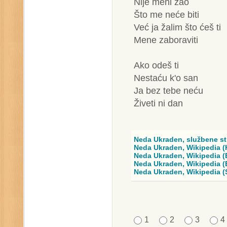
Nije meni žao
Što me neće biti
Već ja žalim što ćeš ti
Mene zaboraviti
Ako odeš ti
Nestaću k'o san
Ja bez tebe neću
Živeti ni dan
Neda Ukraden, službene st
Neda Ukraden, Wikipedia (
Neda Ukraden, Wikipedia (
Neda Ukraden, Wikipedia (
Neda Ukraden, Wikipedia (
1
2
3
4