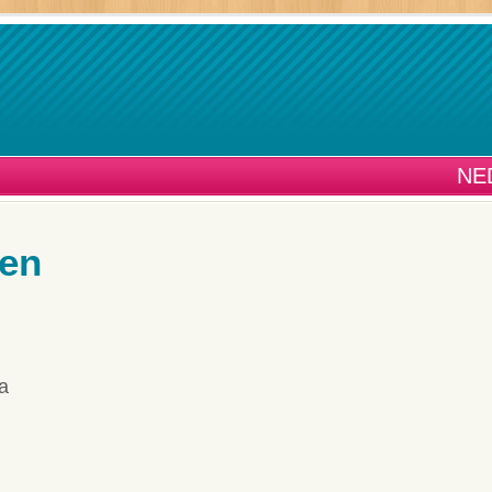
NE
en
ja