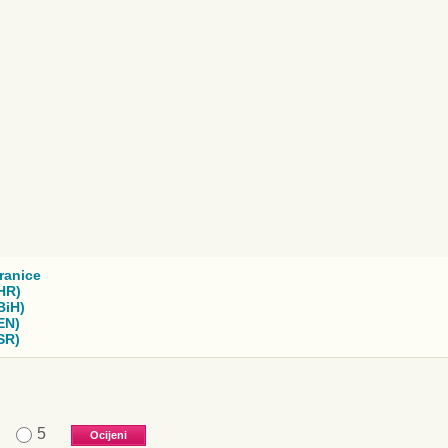
ranice
HR)
BiH)
EN)
SR)
5