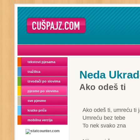
tekstovi pjesama
Neda Ukrad
tražilica
izvođači po slovima
Ako odeš ti
pjesme po slovima
sve pjesme
Ako odeš ti, umreću ti 
kratke priče
Umreću bez tebe
mobilna verzija
To nek svako zna