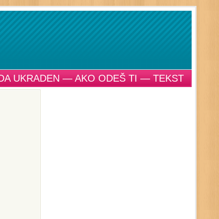
DA UKRADEN — AKO ODEŠ TI — TEKST