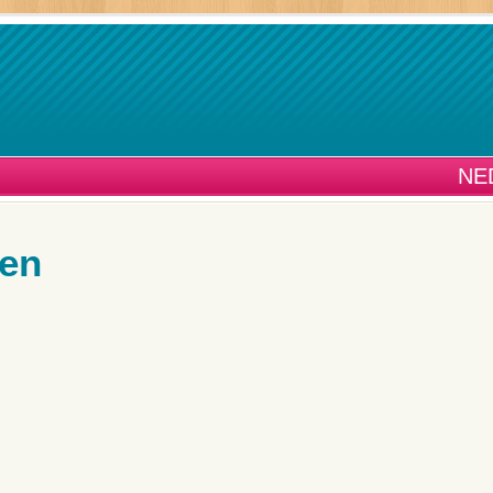
NE
en