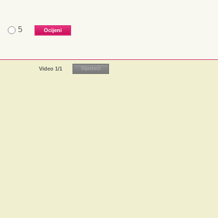
5
Video
1
/1