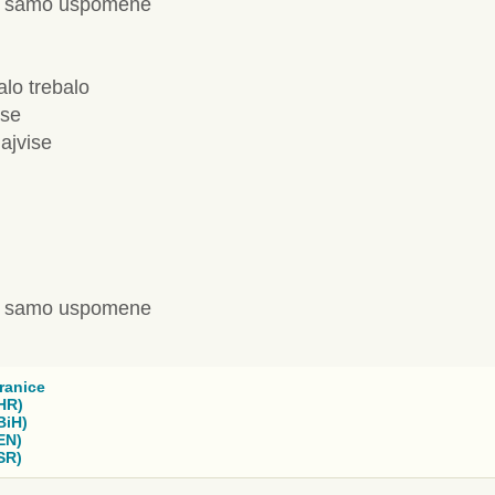
m samo uspomene
lo trebalo
ise
ajvise
m samo uspomene
ranice
HR)
BiH)
EN)
SR)