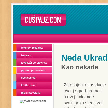
tekstovi pjesama
Neda Ukrad
tražilica
izvođači po slovima
Kao nekada
pjesme po slovima
sve pjesme
Za dvoje ko nas dvoje
kratke priče
ovaj je grad premali
mobilna verzija
u ovoj ludoj noci
svak' neku srecu zali