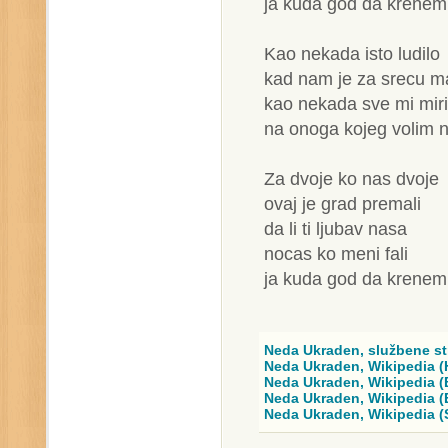
ja kuda god da krene
Kao nekada isto ludilo
kad nam je za srecu ma
kao nekada sve mi mir
na onoga kojeg volim n
Za dvoje ko nas dvoje
ovaj je grad premali
da li ti ljubav nasa
nocas ko meni fali
ja kuda god da krene
Neda Ukraden, službene st
Neda Ukraden, Wikipedia (
Neda Ukraden, Wikipedia (
Neda Ukraden, Wikipedia (
Neda Ukraden, Wikipedia (