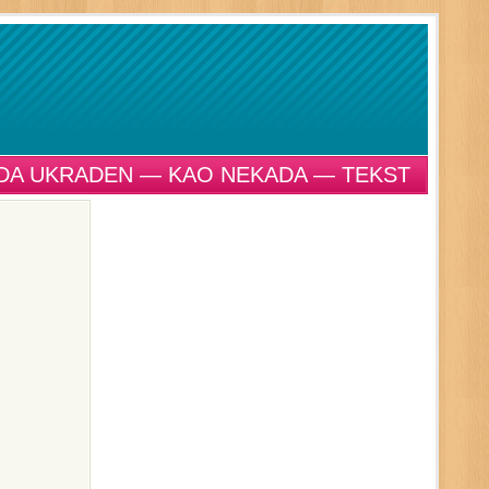
DA UKRADEN — KAO NEKADA — TEKST