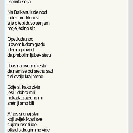
i smirila se ja
Na Balkanu lude noci
lude cure, klubovi
a ja o tebi duso sanjam
moje jedino si ti
Opet luda noc
u ovom ludom gradu
idem u provod
da prebolim ljubav staru
I bas na ovom mjestu
da nam se oci sretnu sad
ti si ovdje kraj mene
Gdje si, kako zivis
jesi li dobro mili
nekada zajedno mi
sretniji smo bili
Al' jos si onaj stari
koji uvijek kvari sve
cujem lose ti ide
otkad s drugim me vide