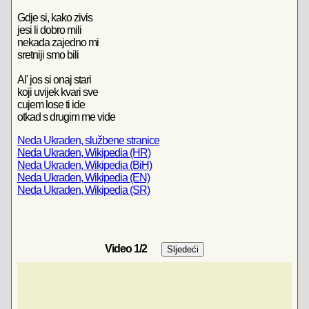
Gdje si, kako zivis
jesi li dobro mili
nekada zajedno mi
sretniji smo bili
Al' jos si onaj stari
koji uvijek kvari sve
cujem lose ti ide
otkad s drugim me vide
Neda Ukraden, službene stranice
Neda Ukraden, Wikipedia (HR)
Neda Ukraden, Wikipedia (BiH)
Neda Ukraden, Wikipedia (EN)
Neda Ukraden, Wikipedia (SR)
Video
1
/2