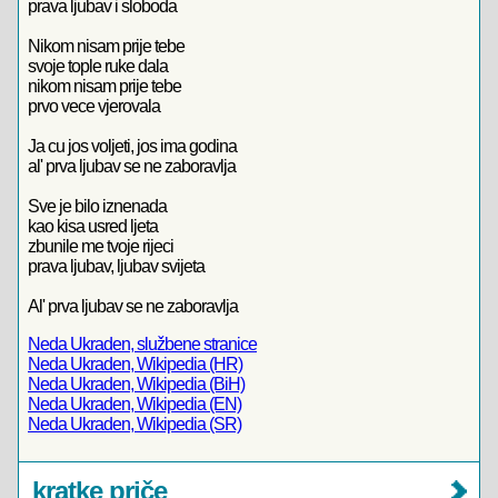
prava ljubav i sloboda
Nikom nisam prije tebe
svoje tople ruke dala
nikom nisam prije tebe
prvo vece vjerovala
Ja cu jos voljeti, jos ima godina
al' prva ljubav se ne zaboravlja
Sve je bilo iznenada
kao kisa usred ljeta
zbunile me tvoje rijeci
prava ljubav, ljubav svijeta
Al' prva ljubav se ne zaboravlja
Neda Ukraden, službene stranice
Neda Ukraden, Wikipedia (HR)
Neda Ukraden, Wikipedia (BiH)
Neda Ukraden, Wikipedia (EN)
Neda Ukraden, Wikipedia (SR)
kratke priče