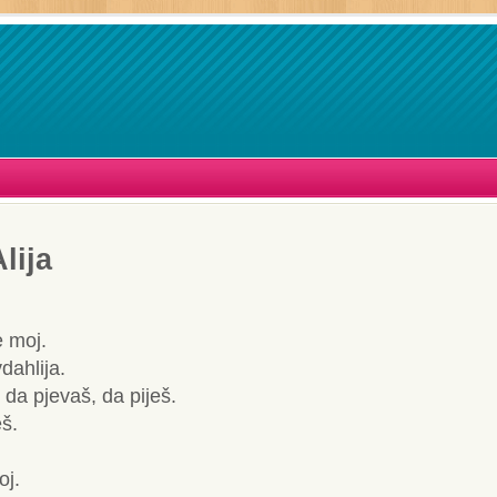
lija
e moj.
dahlija.
da pjevaš, da piješ.
š.
oj.