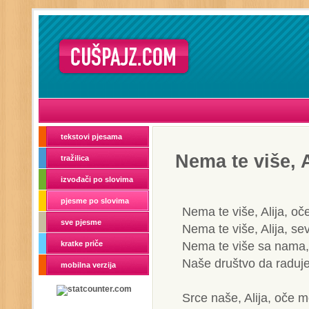
tekstovi pjesama
Nema te više, A
tražilica
izvođači po slovima
pjesme po slovima
Nema te više, Alija, oč
sve pjesme
Nema te više, Alija, sev
Nema te više sa nama, 
kratke priče
Naše društvo da raduje
mobilna verzija
Srce naše, Alija, oče m