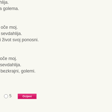
lija.
ka golema.
 oče moj.
 sevdahlija.
 život svoj ponosni.
 oče moj.
 sevdahlija.
 bezkrajni, golemi.
5