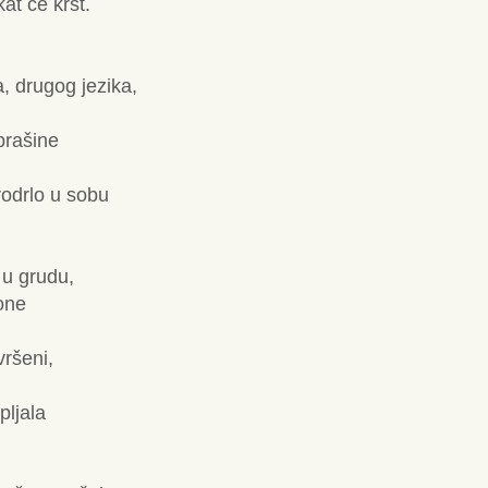
at će krst.
, drugog jezika,
prašine
rodrlo u sobu
 u grudu,
 one
vršeni,
pljala