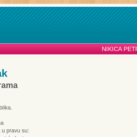
NIKICA PE
ak
erama
blika.
ma
 u pravu su: