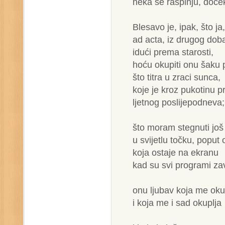
neka se raspinju, doček
Blesavo je, ipak, što ja,
ad acta, iz drugog doba
idući prema starosti,
hoću okupiti onu šaku 
što titra u zraci sunca,
koje je kroz pukotinu p
ljetnog poslijepodneva;
što moram stegnuti još
u svijetlu točku, poput
koja ostaje na ekranu
kad su svi programi za
onu ljubav koja me oku
i koja me i sad okuplja