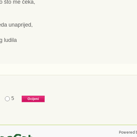
ao što me čeka,
eda unaprijed,
 ludila
5