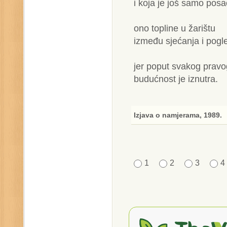
i koja je još samo pos
ono topline u žarištu
između sjećanja i pogl
jer poput svakog pravog
budućnost je iznutra.
Izjava o namjerama, 1989.
1
2
3
4