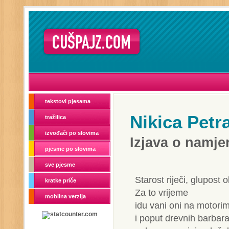
tekstovi pjesama
Nikica Petr
tražilica
izvođači po slovima
Izjava o namj
pjesme po slovima
sve pjesme
Starost riječi, glupost o
kratke priče
Za to vrijeme
mobilna verzija
idu vani oni na motori
i poput drevnih barbara