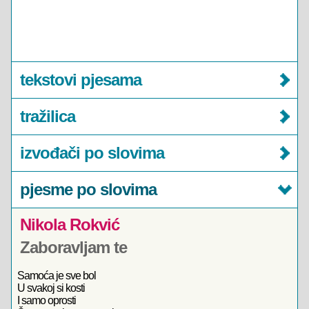
tekstovi pjesama
tražilica
izvođači po slovima
pjesme po slovima
Nikola Rokvić
Zaboravljam te
Samoća je sve bol
U svakoj si kosti
I samo oprosti