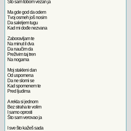
Što sam tobom vezan ja
Ma gde god da odem
Tvoj osmeh još nosim
Da sakrijem tugu
Kad mi dođe nezvana
Zaboravljam te
Na minut il dva
Da naučim da
Preživim taj tren
Na nogama
Moj stakleni dan
Od uspomena
Da ne slomi se
Kad spomenem te
Pred ljudima
A rekla si jednom
Bez straha te volim
I samo oprosti
Što sam verovao ja
I sve što kažeš sada