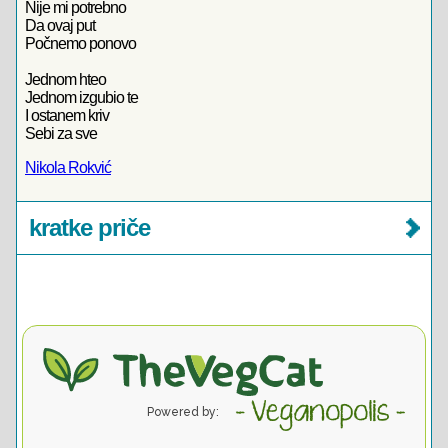
Nije mi potrebno
Da ovaj put
Počnemo ponovo
Jednom hteo
Jednom izgubio te
I ostanem kriv
Sebi za sve
Nikola Rokvić
kratke priče