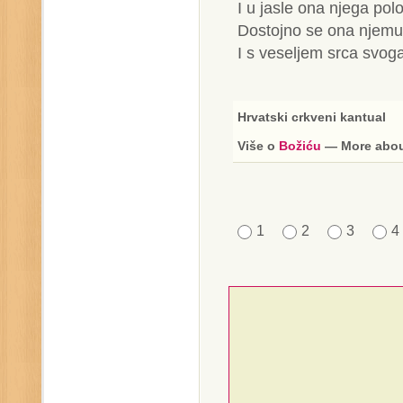
I u jasle ona njega polo
Dostojno se ona njemu
I s veseljem srca svoga
Hrvatski crkveni kantual
Više o
Božiću
— More abo
1
2
3
4