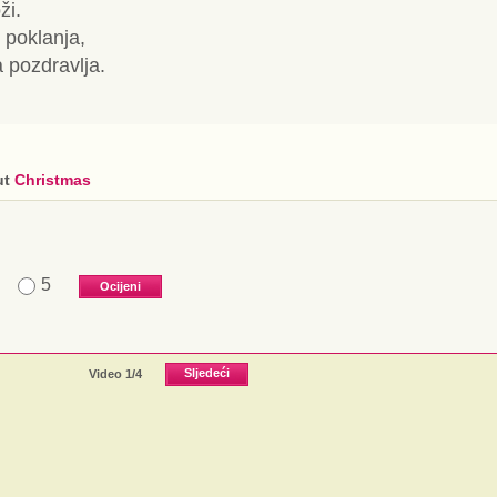
ži.
 poklanja,
 pozdravlja.
ut
Christmas
5
Video
1
/4