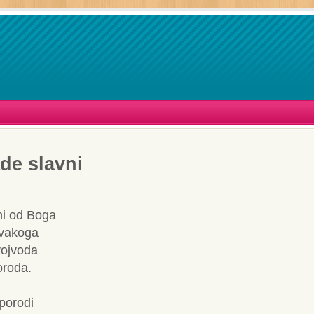
de slavni
ni od Boga
svakoga
vojvoda
oroda.
 porodi