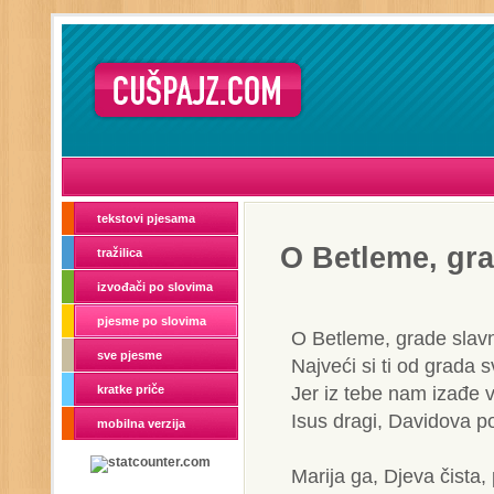
tekstovi pjesama
O Betleme, gra
tražilica
izvođači po slovima
pjesme po slovima
O Betleme, grade slav
sve pjesme
Najveći si ti od grada 
Jer iz tebe nam izađe 
kratke priče
Isus dragi, Davidova p
mobilna verzija
Marija ga, Djeva čista,