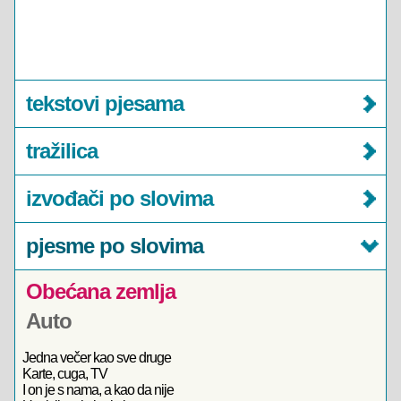
tekstovi pjesama
tražilica
izvođači po slovima
pjesme po slovima
Obećana zemlja
Auto
Jedna večer kao sve druge
Karte, cuga, TV
I on je s nama, a kao da nije