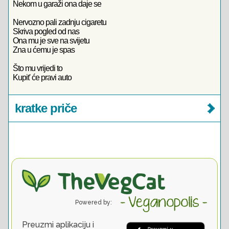
Nekom u garaži ona daje se
Nervozno pali zadnju cigaretu
Skriva pogled od nas
Ona mu je sve na svijetu
Zna u ćemu je spas
Što mu vrijedi to
Kupit' će pravi auto
kratke priče