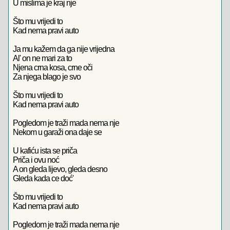
U mislima je kraj nje
Što mu vrijedi to
Kad nema pravi auto
Ja mu kažem da ga nije vrijedna
Al' on ne mari za to
Njena crna kosa, crne oči
Za njega blago je svo
Što mu vrijedi to
Kad nema pravi auto
Pogledom je traži mada nema nje
Nekom u garaži ona daje se
U kafiću ista se priča
Priča i ovu noć
A on gleda lijevo, gleda desno
Gleda kada ce doć'
Što mu vrijedi to
Kad nema pravi auto
Pogledom je traži mada nema nje