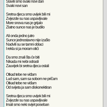
Slavili smo svaki novi dan
Svaki novi san
Sretna djeca smo uvijek bili mi
Zvijezde su nas uspavljivale
More snova nas je grijalo
Zlatno sunce nas je budilo
Ali onda jedno jutro
Sunce jednostavno nije izašlo
Nadvili su se tamni oblaci
I rekla si ja moram otići
Da smo znali šta će biti
Nikada mi nebi odrasli
Zauvijek bi sretna djeca ostali
Otkad tebe ne viđam
Lud sam, sam sa sobom ne pričam
Otkad tebe ne viđam
Od svijeta ja sam diskonektiran
Sretna djeca smo uvijek bili mi
Zvijezde su nas uspavljivale
Imali smo neki svijet poseban