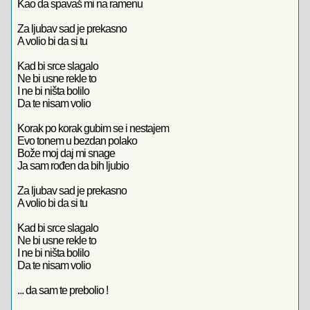
Kao da spavaš mi na ramenu
Za ljubav sad je prekasno
A volio bi da si tu
Kad bi srce slagalo
Ne bi usne rekle to
I ne bi ništa bolilo
Da te nisam volio
Korak po korak gubim se i nestajem
Evo tonem u bezdan polako
Bože moj daj mi snage
Ja sam rođen da bih ljubio
Za ljubav sad je prekasno
A volio bi da si tu
Kad bi srce slagalo
Ne bi usne rekle to
I ne bi ništa bolilo
Da te nisam volio
... da sam te prebolio !