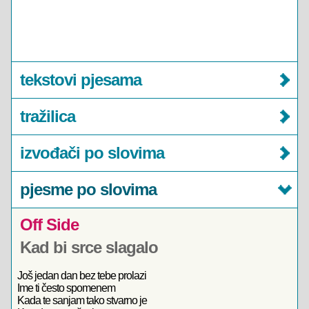
tekstovi pjesama
tražilica
izvođači po slovima
pjesme po slovima
Off Side
Kad bi srce slagalo
Još jedan dan bez tebe prolazi
Ime ti često spomenem
Kada te sanjam tako stvarno je