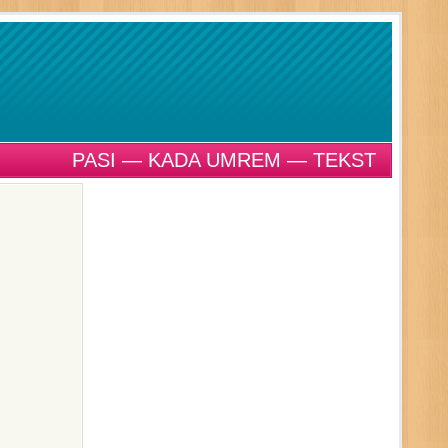
PASI — KADA UMREM — TEKST