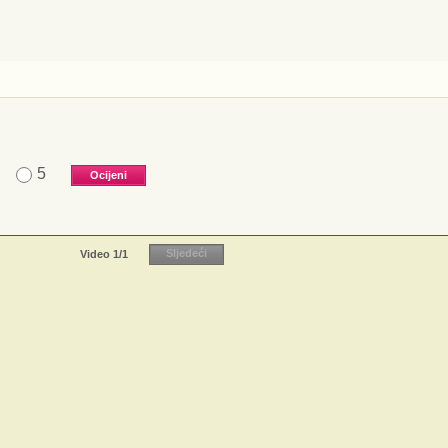
5
Video
1
/1