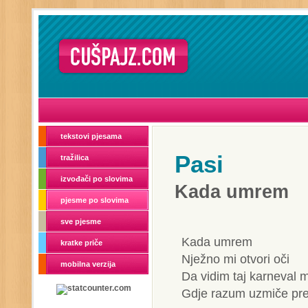
tekstovi pjesama
Pasi
tražilica
izvođači po slovima
Kada umrem
pjesme po slovima
sve pjesme
Kada umrem
kratke priče
Nježno mi otvori oči
mobilna verzija
Da vidim taj karneval 
Gdje razum uzmiče pre