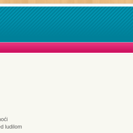
moći
d ludilom