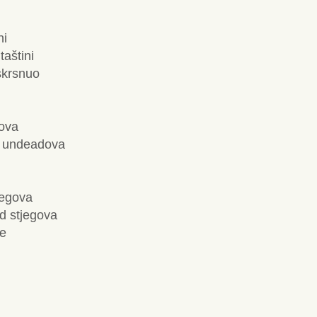
ni
aštini
skrsnuo
dova
di undeadova
jegova
d stjegova
e