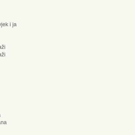
ek i ja
aži
aži
a
ana