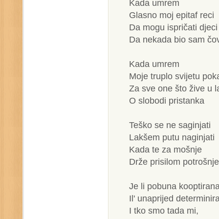
Kada umrem
Glasno moj epitaf reci
Da mogu ispričati djeci
Da nekada bio sam čovj
Kada umrem
Moje truplo svijetu pok
Za sve one što žive u l
O slobodi pristanka
Teško se ne saginjati
Lakšem putu naginjati
Kada te za mošnje
Drže prisilom potrošnje
Je li pobuna kooptiran
Il' unaprijed determinir
I tko smo tada mi,