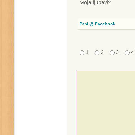
Moja ljubavi?
Pasi @ Facebook
1
2
3
4