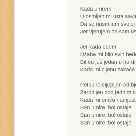
Kada umrem
U osmijeh mi usta savi
Da se nasmijem svojoj t
Jer vjerujem da sam u
Jer kada odem
Džaba mi bilo svih be
Bit ću još jedan u hor
Kada mi cijenu zakače
Potpuno cijepljen od b
Zarobljen pod jednim o
Kada mi omču namjest
San umire, bol ostaje
San umire, bol ostaje
San umire, bol ostaje