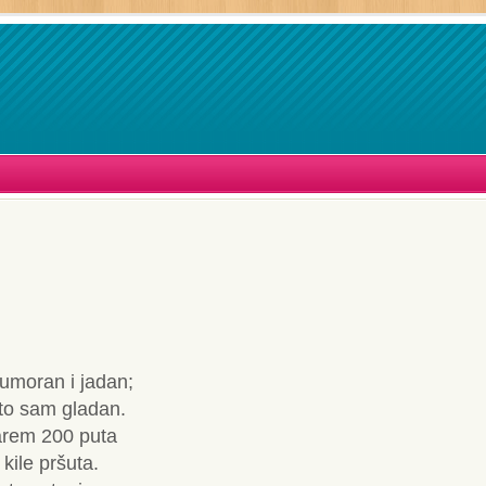
umoran i jadan;
što sam gladan.
rem 200 puta
 kile pršuta.