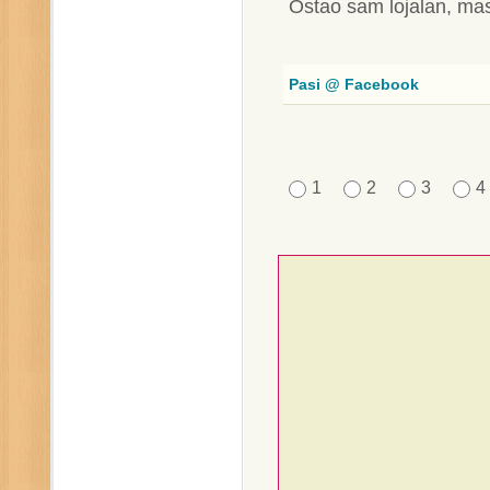
Ostao sam lojalan, mas
Pasi @ Facebook
1
2
3
4