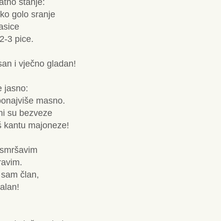
tno stanje:
ko golo sranje
basice
2-3 pice.
an i vječno gladan!
 jasno:
 ponajviše masno.
eni su bezveze
 kantu majoneze!
 smršavim
ravim.
 sam član,
jalan!