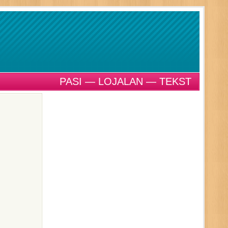
PASI — LOJALAN — TEKST