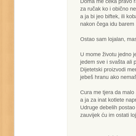
Doma me čeka pravo ra
za ručak ko i obično ne
a ja bi jeo biftek, ili ko
nakon čega idu barem 
Ostao sam lojalan, mas
U mome životu jedno je
jedem sve i svašta ali
Dijetetski proizvodi m
jebeš hranu ako nemaš
Cura me tjera da malo
a ja za inat kotlete nap
Udruge debelih postao
zauvijek ću im ostati lo