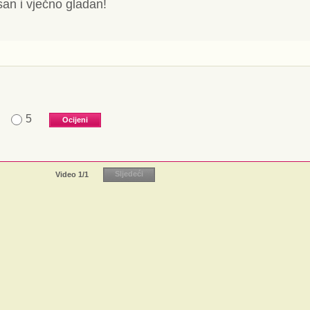
an i vječno gladan!
5
Video
1
/1