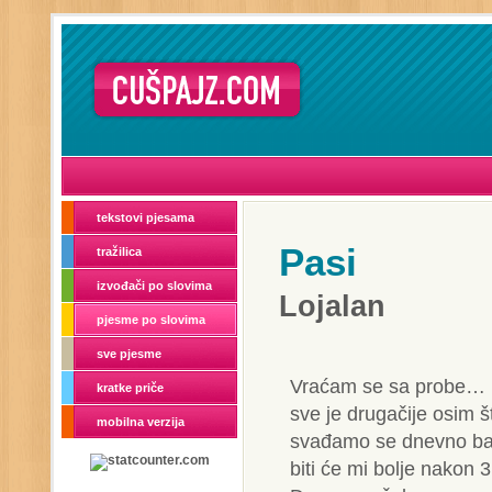
tekstovi pjesama
Pasi
tražilica
izvođači po slovima
Lojalan
pjesme po slovima
sve pjesme
Vraćam se sa probe… 
kratke priče
sve je drugačije osim 
mobilna verzija
svađamo se dnevno ba
biti će mi bolje nakon 3