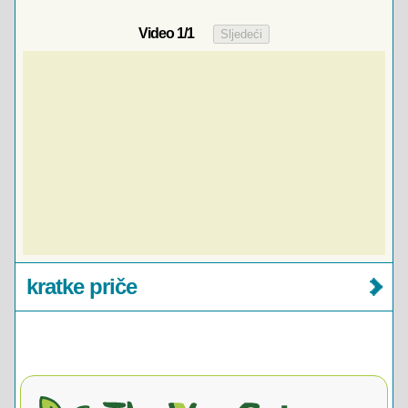
Video
1
/1
kratke priče