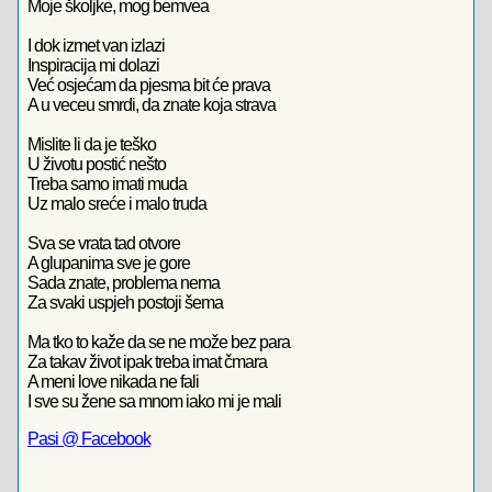
Moje školjke, mog bemvea
I dok izmet van izlazi
Inspiracija mi dolazi
Već osjećam da pjesma bit će prava
A u veceu smrdi, da znate koja strava
Mislite li da je teško
U životu postić nešto
Treba samo imati muda
Uz malo sreće i malo truda
Sva se vrata tad otvore
A glupanima sve je gore
Sada znate, problema nema
Za svaki uspjeh postoji šema
Ma tko to kaže da se ne može bez para
Za takav život ipak treba imat čmara
A meni love nikada ne fali
I sve su žene sa mnom iako mi je mali
Pasi @ Facebook