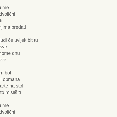
u me
dvolični
ti
njima predati
udi će uvijek bit tu
 sve
mome dnu
 sve
m bol
i i obmana
arte na stol
o misliš ti
u me
dvolični