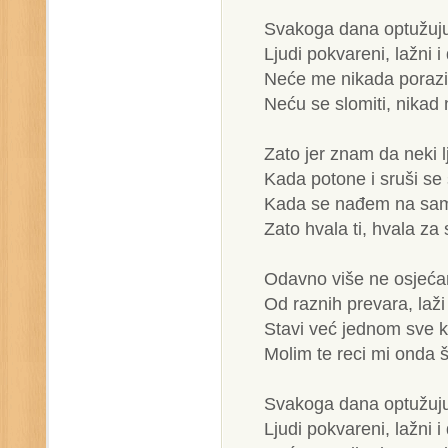
Svakoga dana optužuj
Ljudi pokvareni, lažni i 
Neće me nikada porazi
Neću se slomiti, nikad 
Zato jer znam da neki lj
Kada potone i sruši se
Kada se nađem na sa
Zato hvala ti, hvala za
Odavno više ne osjeća
Od raznih prevara, laž
Stavi već jednom sve k
Molim te reci mi onda št
Svakoga dana optužuj
Ljudi pokvareni, lažni i 