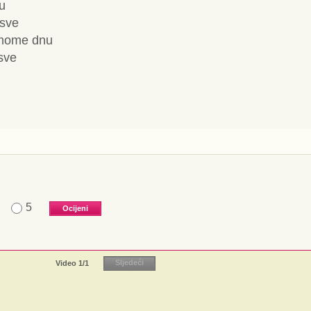
tu
 sve
mome dnu
 sve
5
Video
1
/1