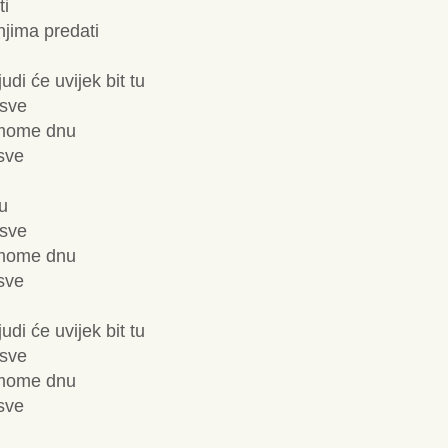
ti
njima predati
udi će uvijek bit tu
 sve
mome dnu
 sve
tu
 sve
mome dnu
 sve
udi će uvijek bit tu
 sve
mome dnu
 sve