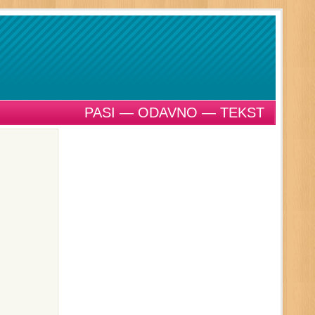
PASI — ODAVNO — TEKST