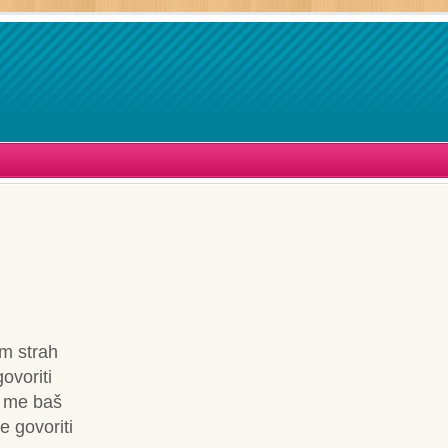
m strah
govoriti
a me baš
e govoriti