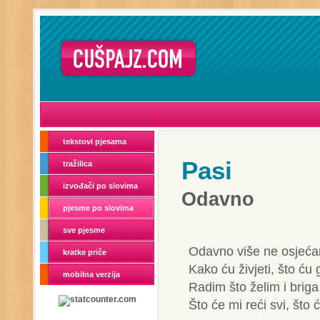
tekstovi pjesama
Pasi
tražilica
izvođači po slovima
Odavno
pjesme po slovima
sve pjesme
Odavno više ne osjeća
kratke priče
Kako ću živjeti, što ću 
mobilna verzija
Radim što želim i brig
Što će mi reći svi, što ć