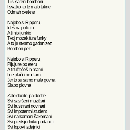
Ti si šareni bomboni
I svatko ko te malo takne
Odmah cvakne
Najebo si Ripperu
Ideš na policiju
A ti nisi junkie
Tvoj mozak fura funky
A to je stvarno gadan zez
Bombon pez
Najebo si Ripperu
Pljuju te po eteru
A ti tužit ćeš ih mami
I ne plači i ne drami
Jer to su samo mala govna
Slabo plovna
Zato dođite, pa dođite
Svi savršeni muzičari
Svi frustrirani novinari
Svi impotentni studenti
Svi narkomani šakomani
Svi predsjedniku podanici
Svi lopovi izdajnici