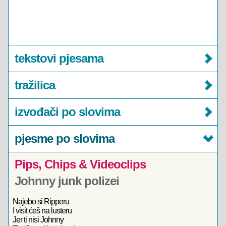
tekstovi pjesama
tražilica
izvođači po slovima
pjesme po slovima
Pips, Chips & Videoclips
Johnny junk polizei
Najebo si Ripperu
I visit ćeš na lusteru
Jer ti nisi Johnny