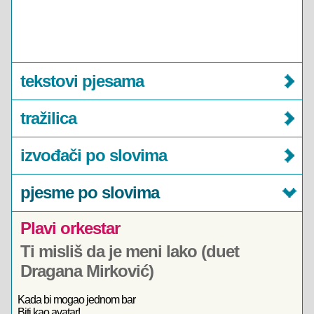
tekstovi pjesama
tražilica
izvođači po slovima
pjesme po slovima
Plavi orkestar
Ti misliš da je meni lako (duet
Dragana Mirković)
Kada bi mogao jednom bar
Biti kao avatar!