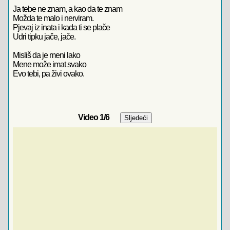
Ja tebe ne znam, a kao da te znam
Možda te malo i nerviram.
Pjevaj iz inata i kada ti se plače
Udri tipku jače, jače.
Misliš da je meni lako
Mene može imat svako
Evo tebi, pa živi ovako.
Video
1
/6