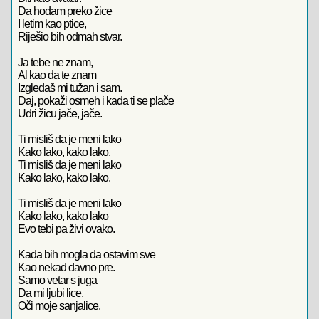
Da hodam preko žice
I letim kao ptice,
Riješio bih odmah stvar.
Ja tebe ne znam,
Al kao da te znam
Izgledaš mi tužan i sam.
Daj, pokaži osmeh i kada ti se plače
Udri žicu jače, jače.
Ti misliš da je meni lako
Kako lako, kako lako.
Ti misliš da je meni lako
Kako lako, kako lako.
Ti misliš da je meni lako
Kako lako, kako lako
Evo tebi pa živi ovako.
Kada bih mogla da ostavim sve
Kao nekad davno pre.
Samo vetar s juga
Da mi ljubi lice,
Oči moje sanjalice.