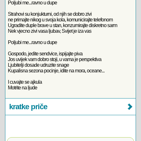
Poljubi me...ravno u dupe
Strahovi su konjukturni, od njih se dobro zivi
ne primajte nikog u svoja kola, komunicirajte telefonom
Ugradite duple brave u stan, konzumirajte diskretno sarm
Nek vjecno zivi vasa ljubav, Svijet je iza vas
Poljubi me...ravno u dupe
Gospodo, jedite sendvice, ispijajte piva
Jos uvijek vam dobro stoji, u vama je perspektiva
Ljubitelji dosade udruzite snage
Kupalisna sezona pocinje, idite na mora, oceane...
I cuvajte se ajkula
Motrite na ljude
kratke priče