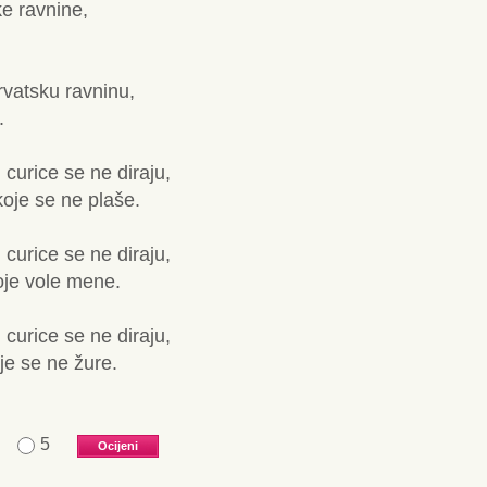
ke ravnine,
rvatsku ravninu,
.
 curice se ne diraju,
oje se ne plaše.
 curice se ne diraju,
oje vole mene.
 curice se ne diraju,
je se ne žure.
5