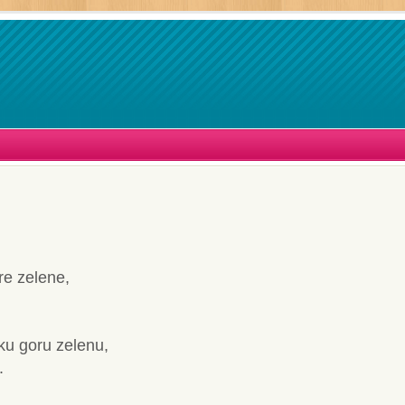
re zelene,
ku goru zelenu,
.