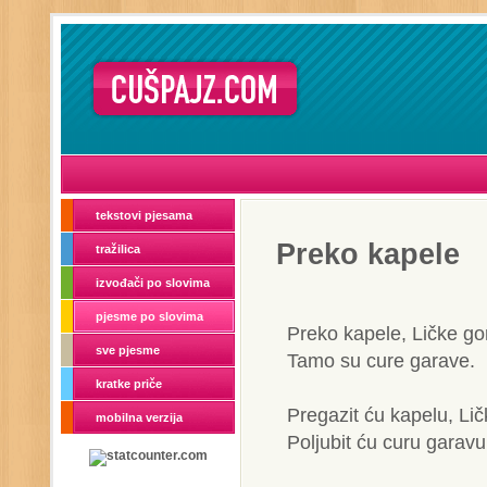
tekstovi pjesama
Preko kapele
tražilica
izvođači po slovima
pjesme po slovima
Preko kapele, Ličke go
sve pjesme
Tamo su cure garave.
kratke priče
Pregazit ću kapelu, Lič
mobilna verzija
Poljubit ću curu garavu