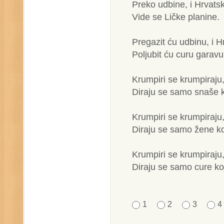
Preko udbine, i Hrvats
Vide se Ličke planine.
Pregazit ću udbinu, i H
Poljubit ću curu garavu
Krumpiri se krumpiraju,
Diraju se samo snaše k
Krumpiri se krumpiraju,
Diraju se samo žene k
Krumpiri se krumpiraju,
Diraju se samo cure ko
1
2
3
4