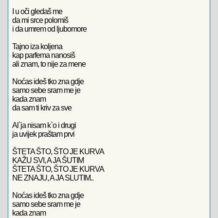
I u oči gledaš me
da mi srce polomiš
i da umrem od ljubomore
Tajno iza koljena
kap parfema nanosiš
ali znam, to nije za mene
Noćas ideš tko zna gdje
samo sebe sram me je
kada znam
da sam ti kriv za sve
Al`ja nisam k`o i drugi
ja uvijek praštam prvi
ŠTETA ŠTO, ŠTO JE KURVA
KAŽU SVI, A JA ŠUTIM
ŠTETA ŠTO, ŠTO JE KURVA
NE ZNAJU, A JA SLUTIM..
Noćas ideš tko zna gdje
samo sebe sram me je
kada znam