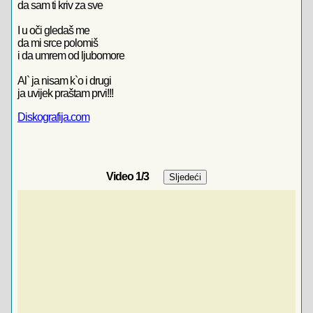
da sam ti kriv za sve
I u oči gledaš me
da mi srce polomiš
i da umrem od ljubomore
Al` ja nisam k`o i drugi
ja uvijek praštam prvi!!!
Diskografija.com
Video
1
/3